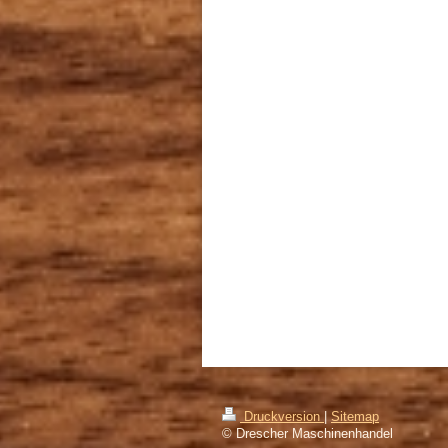
Druckversion
|
Sitemap
© Drescher Maschinenhandel