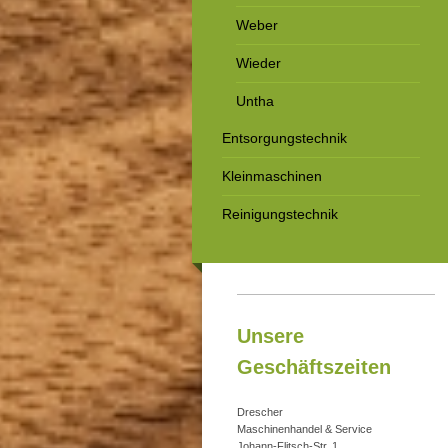
Weber
Wieder
Untha
Entsorgungstechnik
Kleinmaschinen
Reinigungstechnik
Unsere
Geschäftszeiten
Drescher
Maschinenhandel & Service
Johann-Flitsch-Str. 1