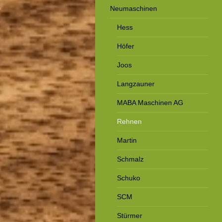
Neumaschinen
Hess
Höfer
Joos
Langzauner
MABA Maschinen AG
Rehnen
Martin
Schmalz
Schuko
SCM
Stürmer