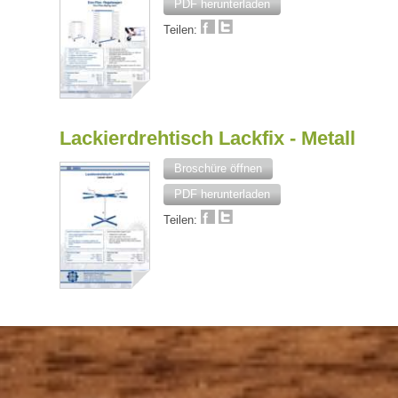
PDF herunterladen
Teilen:
Lackierdrehtisch Lackfix - Metall
Broschüre öffnen
PDF herunterladen
Teilen: