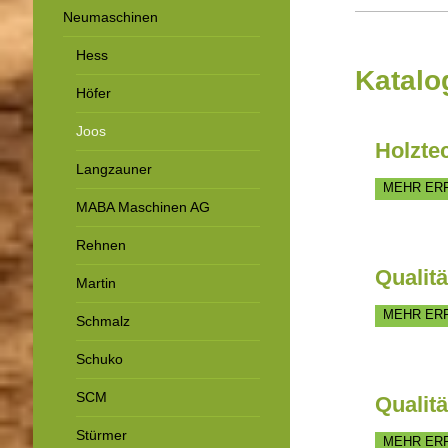
Neumaschinen
Hess
Katalo
Höfer
Joos
Holzte
Langzauner
MEHR ER
MABA Maschinen AG
Rehnen
Qualit
Martin
MEHR ER
Schmalz
Schuko
SCM
Qualit
Stürmer
MEHR ER