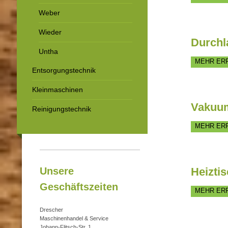
Weber
Wieder
Durchl
Untha
MEHR ER
Entsorgungstechnik
Kleinmaschinen
Vakuum
Reinigungstechnik
MEHR ER
Unsere
Heizti
Geschäftszeiten
MEHR ER
Drescher
Maschinenhandel & Service
Johann-Flitsch-Str. 1