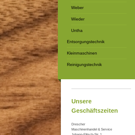
Weber
Wieder
Untha
Entsorgungstechnik
Kleinmaschinen
Reinigungstechnik
Unsere
Geschäftszeiten
Drescher
Maschinenhandel & Service
Johann-Flitsch-Str. 1