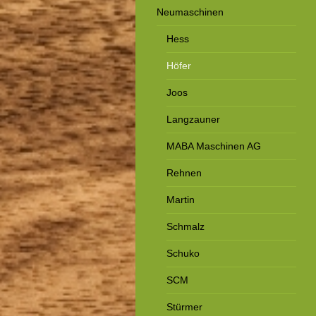
Neumaschinen
Hess
Höfer
Joos
Langzauner
MABA Maschinen AG
Rehnen
Martin
Schmalz
Schuko
SCM
Stürmer